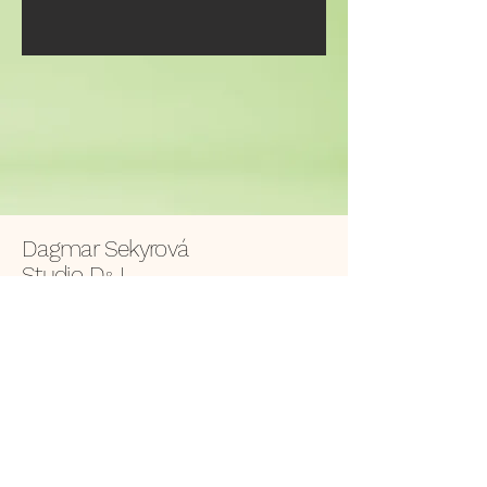
Dagmar Sekyrová
Studio D
J
&
tel.:
604 62 62 89