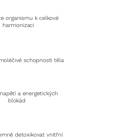
ce organismu k celkové
harmonizaci
moléčivé schopnosti těla
napětí a energetických
blokád
mně detoxikovat vnitřní