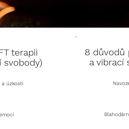
8 důvodů 
T terapii
a vibrací
í svobody)
Navoze
 a úzkosti
Blahodárn
 emocí