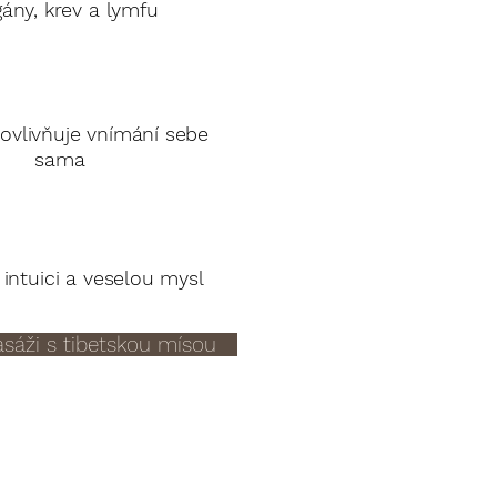
gány, krev a lymfu
 ovlivňuje vnímání sebe
sama
intuici a veselou mysl
sáži s tibetskou mísou