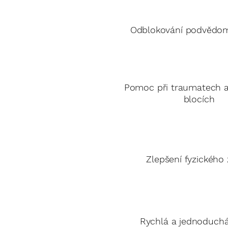
Odblokování podvědom
Pomoc při traumatech 
blocích
Zlepšení fyzického 
Rychlá a jednoduch