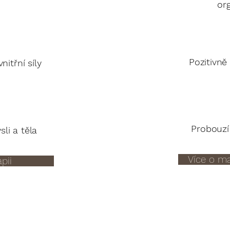
or
Pozitivně
itřní síly
Probouzí 
li a těla
Více o ma
pii