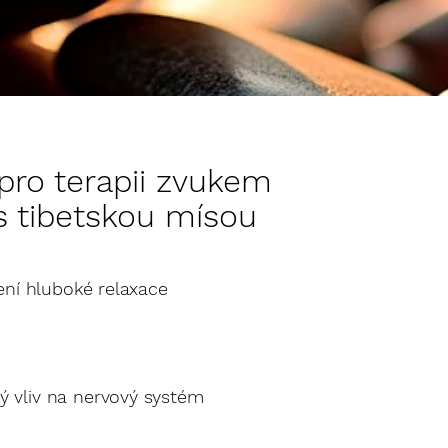
pro terapii zvukem
 s tibetskou mísou
ní hluboké relaxace
ý vliv na nervový systém