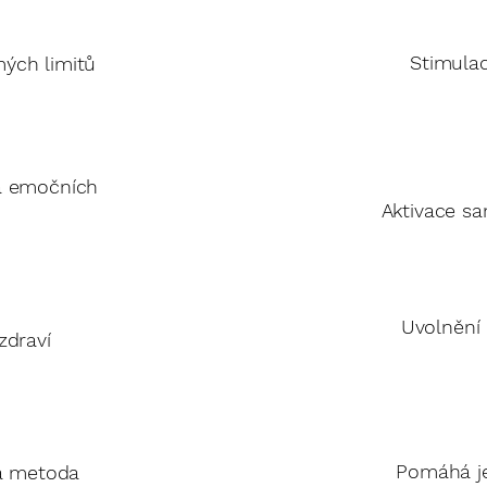
Stimula
ých limitů
a emočních
Aktivace sa
Uvolnění 
zdraví
Pomáhá je
á metoda