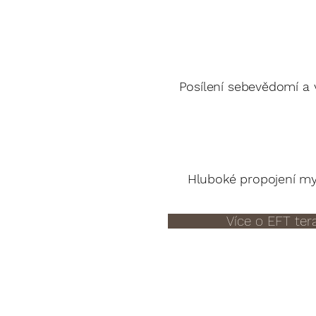
Posílení sebevědomí a vn
Hluboké propojení mys
Více o EFT tera