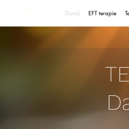
eft-klatovy.cz
Domů
EFT terapie
T
TE
D