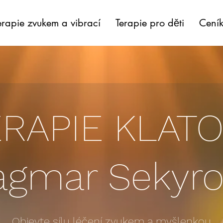
erapie zvukem a vibrací
Terapie pro děti
Cení
RAPIE KLAT
agmar Sekyro
Objevte sílu léčení zvukem a myšlenkou